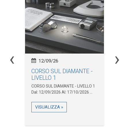
‹
›
12/09/26
CORSO SUL DIAMANTE -
In
LIVELLO 1
Ma
.
CORSO SUL DIAMANTE - LIVELLO 1
Inc
Dal: 12/09/2026 Al: 17/10/2026 ...
Pne
31/
VISUALIZZA »
V