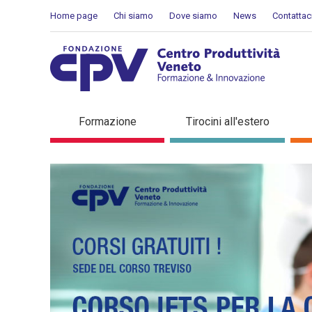
Salta al Contenuto
Home page
Chi siamo
Dove siamo
News
Contattac
Corsi di formazione Vicenz
Formazione
Tirocini all'estero