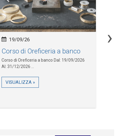
›
19/09/26
29/09
Corso di Oreficeria a banco
Comuni
Promoz
Corso di Oreficeria a banco Dal: 19/09/2026
Canva
Al: 31/12/2026 ...
Comunicazi
VISUALIZZA »
Laboratorio
VISUALI