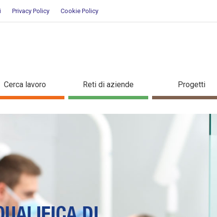
i
Privacy Policy
Cookie Policy
a, corsi professionali e per di
Cerca lavoro
Reti di aziende
Progetti