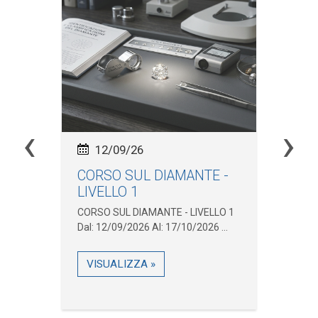
‹
›
12/09/26
CORSO SUL DIAMANTE -
In
LIVELLO 1
Ma
.
CORSO SUL DIAMANTE - LIVELLO 1
Inc
Dal: 12/09/2026 Al: 17/10/2026 ...
Pne
31/
VISUALIZZA »
V