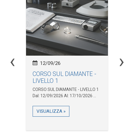
‹
›
12/09/26
CORSO SUL DIAMANTE -
In
LIVELLO 1
Ma
.
CORSO SUL DIAMANTE - LIVELLO 1
Inc
Dal: 12/09/2026 Al: 17/10/2026 ...
Pne
31/
VISUALIZZA »
V