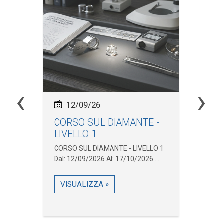
‹
›
12/09/26
CORSO SUL DIAMANTE -
In
LIVELLO 1
Ma
.
CORSO SUL DIAMANTE - LIVELLO 1
Inc
Dal: 12/09/2026 Al: 17/10/2026 ...
Pne
31/
VISUALIZZA »
V