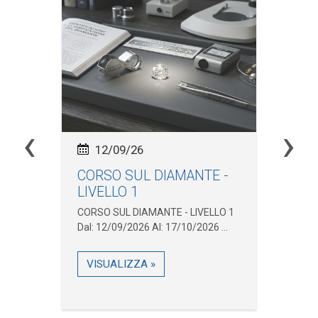
‹
›
12/09/26
CORSO SUL DIAMANTE -
In
LIVELLO 1
Ma
.
CORSO SUL DIAMANTE - LIVELLO 1
Inc
Dal: 12/09/2026 Al: 17/10/2026 ...
Pne
31/
VISUALIZZA »
V