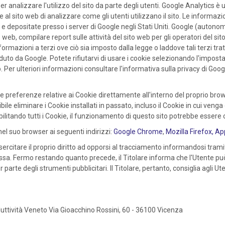
 per analizzare l'utilizzo del sito da parte degli utenti. Google Analytics è 
 al sito web di analizzare come gli utenti utilizzano il sito. Le informazi
e depositate presso i server di Google negli Stati Uniti. Google (autono
web, compilare report sulle attività del sito web per gli operatori del sito w
nformazioni a terzi ove ciò sia imposto dalla legge o laddove tali terzi t
eduto da Google. Potete rifiutarvi di usare i cookie selezionando l'impos
. Per ulteriori informazioni consultare l'informativa sulla privacy di Googl
le preferenze relative ai Cookie direttamente all'interno del proprio b
ile eliminare i Cookie installati in passato, incluso il Cookie in cui veng
abilitando tutti i Cookie, il funzionamento di questo sito potrebbe esse
el suo browser ai seguenti indirizzi:
Google Chrome
,
Mozilla Firefox,
App
esercitare il proprio diritto ad opporsi al tracciamento informandosi tramite
ssa. Fermo restando quanto precede, il Titolare informa che l'Utente può
arte degli strumenti pubblicitari. Il Titolare, pertanto, consiglia agli Ute
duttività Veneto Via Gioacchino Rossini, 60 - 36100 Vicenza