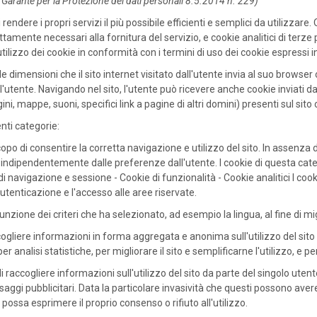
arante per la Protezione dei dati personali 8.5.2014 n. 229)
 rendere i propri servizi il più possibile efficienti e semplici da utilizzar
mente necessari alla fornitura del servizio, e cookie analitici di terze par
'utilizzo dei cookie in conformità con i termini di uso dei cookie espress
le dimensioni che il sito internet visitato dall'utente invia al suo brows
l'utente. Navigando nel sito, l'utente può ricevere anche cookie inviati da s
, mappe, suoni, specifici link a pagine di altri domini) presenti sul sito 
nti categorie:
 scopo di consentire la corretta navigazione e utilizzo del sito. In assenza 
ndipendentemente dalle preferenze dall'utente. I cookie di questa categ
 di navigazione e sessione - Cookie di funzionalità - Cookie analitici I co
utenticazione e l'accesso alle aree riservate.
unzione dei criteri che ha selezionato, ad esempio la lingua, al fine di migl
accogliere informazioni in forma aggregata e anonima sull'utilizzo del sito 
i per analisi statistiche, per migliorare il sito e semplificarne l'utilizzo, 
i raccogliere informazioni sull'utilizzo del sito da parte del singolo utent
gi pubblicitari. Data la particolare invasività che questi possono avere n
ossa esprimere il proprio consenso o rifiuto all'utilizzo.