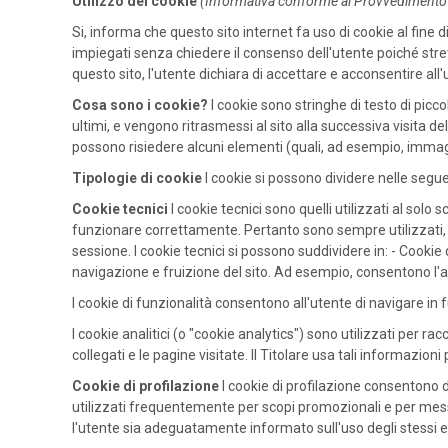
Utilizzo dei cookie
(Informativa conforme al Provvedimento G
Si, informa che questo sito internet fa uso di cookie al fine di
impiegati senza chiedere il consenso dell'utente poiché stretta
questo sito, l'utente dichiara di accettare e acconsentire all
Cosa sono i cookie?
I cookie sono stringhe di testo di picco
ultimi, e vengono ritrasmessi al sito alla successiva visita del
possono risiedere alcuni elementi (quali, ad esempio, immagini
Tipologie di cookie
I cookie si possono dividere nelle segue
Cookie tecnici
I cookie tecnici sono quelli utilizzati al solo
funzionare correttamente. Pertanto sono sempre utilizzati, i
sessione. I cookie tecnici si possono suddividere in: - Cookie
navigazione e fruizione del sito. Ad esempio, consentono l'a
I cookie di funzionalità consentono all'utente di navigare in f
I cookie analitici (o "cookie analytics") sono utilizzati per r
collegati e le pagine visitate. Il Titolare usa tali informazion
Cookie di profilazione
I cookie di profilazione consentono d
utilizzati frequentemente per scopi promozionali e per messag
l'utente sia adeguatamente informato sull'uso degli stessi e p