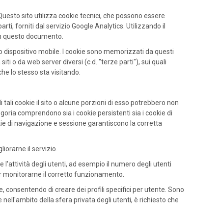
e. Questo sito utilizza cookie tecnici, che possono essere
ti, forniti dal servizio Google Analytics. Utilizzando il
i in questo documento.
er o dispositivo mobile. I cookie sono memorizzati da questi
iti o da web server diversi (c.d. "terze parti"), sui quali
che lo stesso sta visitando.
di tali cookie il sito o alcune porzioni di esso potrebbero non
oria comprendono sia i cookie persistenti sia i cookie di
okie di navigazione e sessione garantiscono la corretta
iorarne il servizio.
e l'attività degli utenti, ad esempio il numero degli utenti
e per monitorarne il corretto funzionamento.
e, consentendo di creare dei profili specifici per utente. Sono
ell'ambito della sfera privata degli utenti, è richiesto che