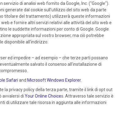
un servizio di analisi web fornito da Google, Inc. ("Google").
oni generate dal cookie sull'utilizzo del sito web da parte
mo titolare del trattamento) utilizzerà queste informazioni
eb e fornire altri servizi relativi alle attività del sito web e
rattino le suddette informazioni per conto di Google. Google
tazione appropriata sul vostro browser, ma ciò potrebbe
e disponibile all'indirizzo:
rowser ed impedire – ad esempio – che terze parti possano
a eventualmente salvato il consenso all'installazione di
re compromesso.
le Safari
and
Microsoft Windows Explorer
.
 la privacy policy della terza parte, tramite il link di opt out
 avvalersi di
Your Online Choice
s. Attraverso tale servizio è
nti di utilizzare tale risorsa in aggiunta alle informazioni