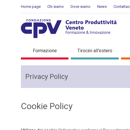
Salta al Contenuto
Home page
Chi siamo
Dove siamo
News
Contattac
Cookie Policy
Formazione
Tirocini all'estero
Privacy Policy
Cookie Policy