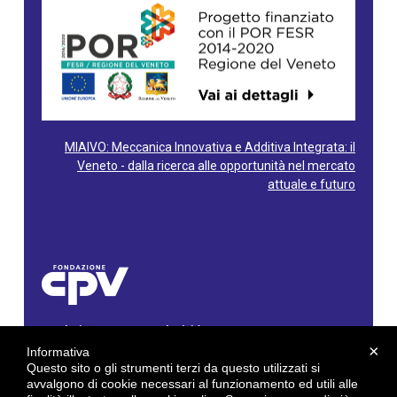
MIAIVO: Meccanica Innovativa e Additiva Integrata: il
Veneto - dalla ricerca alle opportunità nel mercato
attuale e futuro
Fondazione Centro Produttività Veneto
Via Gioacchino Rossini, 60 - 36100 Vicenza - Italy
×
Informativa
Tel. 0444/960500 - Fax 0444/1932220
Questo sito o gli strumenti terzi da questo utilizzati si
C.F. e P. IVA: 02429800242
avvalgono di cookie necessari al funzionamento ed utili alle