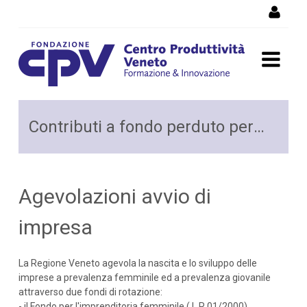
Salta al Contenuto
Contributi a fondo perduto
Contributi a fondo perduto per avviare un'attività
per avviare un'attività
Agevolazioni avvio di
impresa
La Regione Veneto agevola la nascita e lo sviluppo delle
imprese a prevalenza femminile ed a prevalenza giovanile
attraverso due fondi di rotazione:
- il Fondo per l'imprenditoria femminile ( L.R 01/2000)