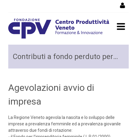
Salta al Contenuto
Contributi a fondo perduto
Contributi a fondo perduto per avviare un'attività
per avviare un'attività
Agevolazioni avvio di
impresa
La Regione Veneto agevola la nascita e lo sviluppo delle
imprese a prevalenza femminile ed a prevalenza giovanile
attraverso due fondi di rotazione:
- il Fondo per l'imprenditoria femminile ( L.R 01/2000)