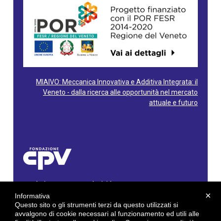
MIAIVO: Meccanica Innovativa e Additiva Integrata: il
Veneto - dalla ricerca alle opportunità nel mercato
attuale e futuro
Fondazione Centro Produttività Veneto
Via Gioacchino Rossini, 60 - 36100 Vicenza - Italy
×
Informativa
Tel. 0444/960500 - Fax 0444/1932220
Questo sito o gli strumenti terzi da questo utilizzati si
C.F. e P. IVA: 02429800242
avvalgono di cookie necessari al funzionamento ed utili alle