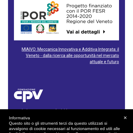
MIAIVO: Meccanica Innovativa e Additiva Integrata: il
Veneto - dalla ricerca alle opportunità nel mercato
attuale e futuro
Fondazione Centro Produttività Veneto
Via Gioacchino Rossini, 60 - 36100 Vicenza - Italy
×
Informativa
Tel. 0444/960500 - Fax 0444/1932220
Questo sito o gli strumenti terzi da questo utilizzati si
C.F. e P. IVA: 02429800242
avvalgono di cookie necessari al funzionamento ed utili alle