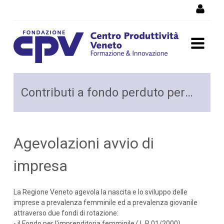
Salta al Contenuto
Contributi a fondo perduto
Contributi a fondo perduto per avviare un'attività
per avviare un'attività
Agevolazioni avvio di
impresa
La Regione Veneto agevola la nascita e lo sviluppo delle
imprese a prevalenza femminile ed a prevalenza giovanile
attraverso due fondi di rotazione:
- il Fondo per l'imprenditoria femminile ( L.R 01/2000)