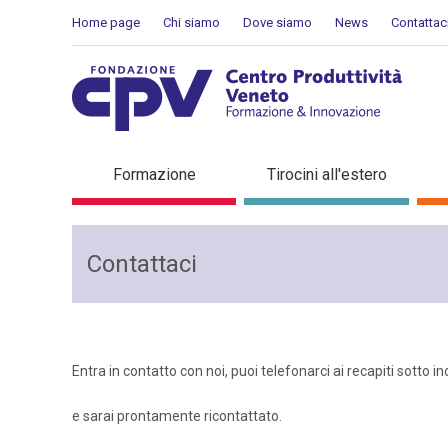
Salta al Contenuto
Home page
Chi siamo
Dove siamo
News
Contattac
Contattaci
Formazione
Tirocini all'estero
Contattaci
Entra in contatto con noi, puoi telefonarci ai recapiti sotto i
e sarai prontamente ricontattato.