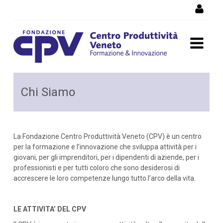
Salta al Contenuto
Organizzazione corsi di
Chi Siamo
formazione professionali,
corsi per disoccupati, corsi
La Fondazione Centro Produttività Veneto (CPV) è un centro
serali, assistenza nuova
per la formazione e l’innovazione che sviluppa attività per i
giovani, per gli imprenditori, per i dipendenti di aziende, per i
impresa.
professionisti e per tutti coloro che sono desiderosi di
accrescere le loro competenze lungo tutto l’arco della vita.
LE ATTIVITA’ DEL CPV