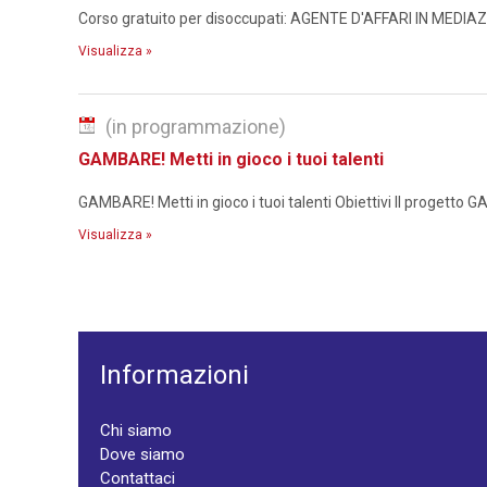
Corso gratuito per disoccupati: AGENTE D'AFFARI IN MEDI
Visualizza »
(in programmazione)
GAMBARE! Metti in gioco i tuoi talenti
GAMBARE! Metti in gioco i tuoi talenti Obiettivi Il progetto GA
Visualizza »
Informazioni
Chi siamo
Dove siamo
Contattaci