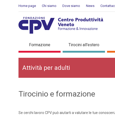
Salta al Contenuto
Home page
Chi siamo
Dove siamo
News
Contattac
Cerca lavoro: Attività per 
Formazione
Tirocini all'estero
Attività per adulti
Tirocinio e formazione
Se cerchi lavoro CPV può aiutarti a valutare le tue conoscenze,