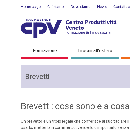
Salta al Contenuto
Home page
Chi siamo
Dove siamo
News
Contattac
Brevetti: cosa sono e a c
Formazione
Tirocini all'estero
Brevetti
Brevetti: cosa sono e a cos
Un brevetto è un titolo legale che conferisce al suo titolare i
usarlo, metterlo in commercio, venderlo o importarlo senza