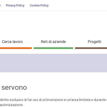
i
Privacy Policy
Cookie Policy
osa servono
Cerca lavoro
Reti di aziende
Progetti
a servono
l diritto esclusivo di far uso di un'invenzione in un'area limitata e durante
 autorizzazione.