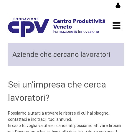
Salta al Contenuto
Aziende che cercano
Aziende che cercano lavoratori
lavoratori
Sei un’impresa che cerca
lavoratori?
Possiamo aiutarti a trovare le risorse di cui hai bisogno,
contattaci e inoltraci i tuoi annunci.
In caso tu voglia valutare i candidati possiamo attivare tirocini
per l’inserimento lavorativo della durata da due a sei mesi. I