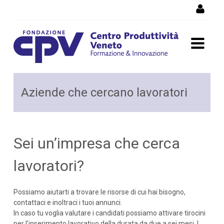
Salta al Contenuto
Aziende che cercano
Aziende che cercano lavoratori
lavoratori
Sei un’impresa che cerca
lavoratori?
Possiamo aiutarti a trovare le risorse di cui hai bisogno,
contattaci e inoltraci i tuoi annunci.
In caso tu voglia valutare i candidati possiamo attivare tirocini
per l’inserimento lavorativo della durata da due a sei mesi. I