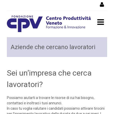
Salta al Contenuto
Aziende che cercano
Aziende che cercano lavoratori
lavoratori
Sei un’impresa che cerca
lavoratori?
Possiamo aiutarti a trovare le risorse di cui hai bisogno,
contattaci e inoltraci i tuoi annunci.
In caso tu voglia valutare i candidati possiamo attivare tirocini
per l’inserimento lavorativo della durata da due a sei mesi. I