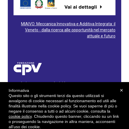
MIAIVO: Meccanica Innovativa e Additiva Integrata: il
Veneto - dalla ricerca alle opportunità nel mercato
attuale e futuro
Fondazione Centro Produttività Veneto
Via Gioacchino Rossini, 60 - 36100 Vicenza - Italy
×
Informativa
Tel. 0444/960500 - Fax 0444/1932220
Questo sito o gli strumenti terzi da questo utilizzati si
C.F. e P. IVA: 02429800242
avvalgono di cookie necessari al funzionamento ed utili alle
finalità illustrate nella cookie policy. Se vuoi saperne di più o
E-mail:
info@cpv.org
negare il consenso a tutti o ad alcuni cookie, consulta la
E-mail certificata PEC:
pec.cpv@legalmail.it
cookie policy
. Chiudendo questo banner, cliccando su un link
o proseguendo la navigazione in altra maniera, acconsenti
by
Gruppo 4 srl
all’uso dei cookie.