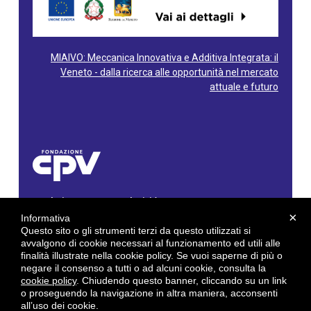
MIAIVO: Meccanica Innovativa e Additiva Integrata: il
Veneto - dalla ricerca alle opportunità nel mercato
attuale e futuro
Fondazione Centro Produttività Veneto
Via Gioacchino Rossini, 60 - 36100 Vicenza - Italy
×
Informativa
Tel. 0444/960500 - Fax 0444/1932220
Questo sito o gli strumenti terzi da questo utilizzati si
C.F. e P. IVA: 02429800242
avvalgono di cookie necessari al funzionamento ed utili alle
finalità illustrate nella cookie policy. Se vuoi saperne di più o
E-mail:
info@cpv.org
negare il consenso a tutti o ad alcuni cookie, consulta la
E-mail certificata PEC:
pec.cpv@legalmail.it
cookie policy
. Chiudendo questo banner, cliccando su un link
o proseguendo la navigazione in altra maniera, acconsenti
by
Gruppo 4 srl
all’uso dei cookie.