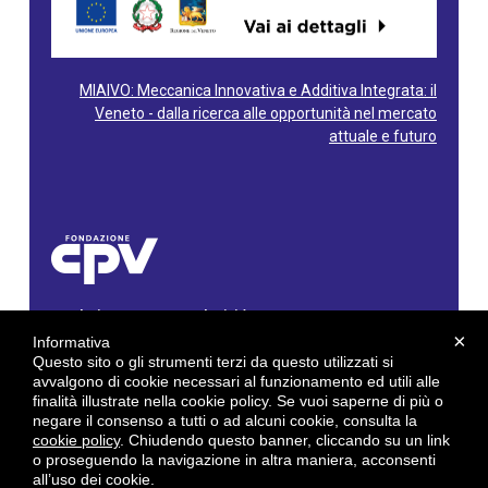
MIAIVO: Meccanica Innovativa e Additiva Integrata: il
Veneto - dalla ricerca alle opportunità nel mercato
attuale e futuro
Fondazione Centro Produttività Veneto
Via Gioacchino Rossini, 60 - 36100 Vicenza - Italy
×
Informativa
Tel. 0444/960500 - Fax 0444/1932220
Questo sito o gli strumenti terzi da questo utilizzati si
C.F. e P. IVA: 02429800242
avvalgono di cookie necessari al funzionamento ed utili alle
finalità illustrate nella cookie policy. Se vuoi saperne di più o
E-mail:
info@cpv.org
negare il consenso a tutti o ad alcuni cookie, consulta la
E-mail certificata PEC:
pec.cpv@legalmail.it
cookie policy
. Chiudendo questo banner, cliccando su un link
o proseguendo la navigazione in altra maniera, acconsenti
by
Gruppo 4 srl
all’uso dei cookie.