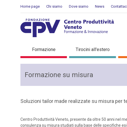
Salta al Contenuto
Home page
Chi siamo
Dove siamo
News
Contattac
Attività formative in azie
Formazione
Tirocini all'estero
Formazione su misura
Soluzioni tailor made realizzate su misura per t
Centro Produttività Veneto, presente da oltre 50 anni nel me
consulenza su misura studiati sulla base delle specifiche es