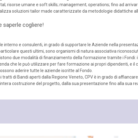
ital; risorse umane e soft skills; management; operations; fino ad arriva
realizza soluzioni tailor made caratterizzate da metodologie didattiche 
e saperle cogliere!
e interno e consulenti, in grado di supportare le Aziende nella presentaz
rticolare questi ultimi, sono organismi di natura associativa riconosciuti 
sistono due modalità di finanziamento della formazione tramite i Fondi: 
ienda che le può utilizzare per fare formazione ai propri dipendenti, e il
possono aderire tutte le aziende iscritte al Fondo.
e si tratti di Bandi aperti dalla Regione Veneto, CPV è in grado di affianca
’intera costruzione del progetto, dalla sua presentazione fino alla sua r