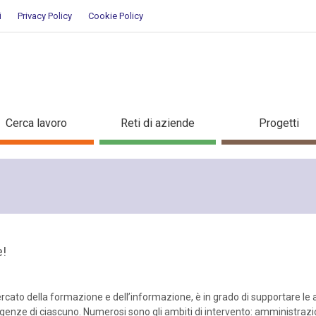
i
Privacy Policy
Cookie Policy
nda
Cerca lavoro
Reti di aziende
Progetti
e!
rcato della formazione e dell’informazione, è in grado di supportare le 
igenze di ciascuno. Numerosi sono gli ambiti di intervento: amministraz