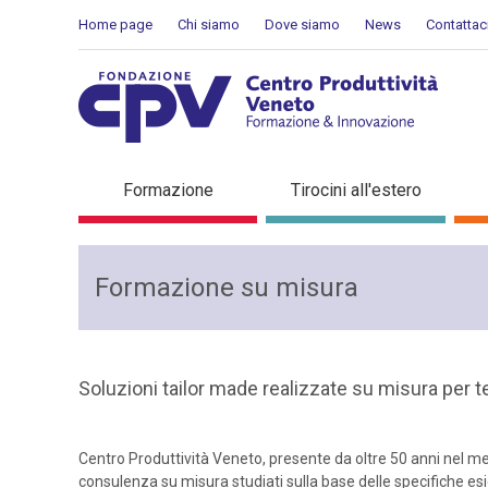
Salta al Contenuto
Home page
Chi siamo
Dove siamo
News
Contattac
Attività formative in azie
Formazione
Tirocini all'estero
Formazione su misura
Soluzioni tailor made realizzate su misura per t
Centro Produttività Veneto, presente da oltre 50 anni nel me
consulenza su misura studiati sulla base delle specifiche es