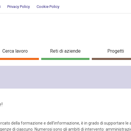
i
Privacy Policy
Cookie Policy
nda
Cerca lavoro
Reti di aziende
Progetti
e!
rcato della formazione e dell’informazione, è in grado di supportare le 
igenze di ciascuno. Numerosi sono gli ambiti di intervento: amministraz