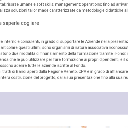
ital; risorse umane e soft skills; management; operations; fino ad arriva
realizza soluzioni tailor made caratterizzate da metodologie didattiche 
e saperle cogliere!
e interno e consulenti, in grado di supportare le Aziende nella presentaz
rticolare questi ultimi, sono organismi di natura associativa riconosciuti 
sistono due modalità di finanziamento della formazione tramite i Fondi: 
ienda che le può utilizzare per fare formazione ai propri dipendenti, e il
possono aderire tutte le aziende iscritte al Fondo.
e si tratti di Bandi aperti dalla Regione Veneto, CPV è in grado di affianca
’intera costruzione del progetto, dalla sua presentazione fino alla sua r