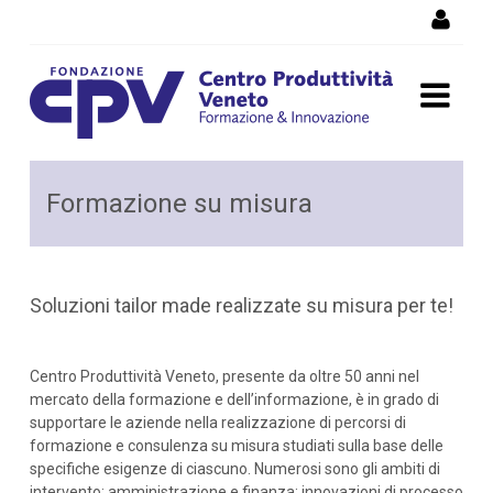
Salta al Contenuto
Attività formative in
Formazione su misura
azienda
Soluzioni tailor made realizzate su misura per te!
Centro Produttività Veneto, presente da oltre 50 anni nel
mercato della formazione e dell’informazione, è in grado di
supportare le aziende nella realizzazione di percorsi di
formazione e consulenza su misura studiati sulla base delle
specifiche esigenze di ciascuno. Numerosi sono gli ambiti di
intervento: amministrazione e finanza; innovazioni di processo