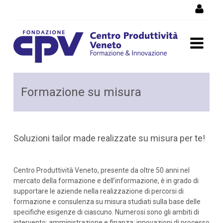
Salta al Contenuto
Attività formative in
Formazione su misura
azienda
Soluzioni tailor made realizzate su misura per te!
Centro Produttività Veneto, presente da oltre 50 anni nel
mercato della formazione e dell’informazione, è in grado di
supportare le aziende nella realizzazione di percorsi di
formazione e consulenza su misura studiati sulla base delle
specifiche esigenze di ciascuno. Numerosi sono gli ambiti di
intervento: amministrazione e finanza; innovazioni di processo