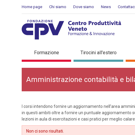
Salta al Contenuto
Home page
Chi siamo
Dove siamo
News
Contattac
Amministrazione, contabili
Formazione
Tirocini all'estero
Amministrazione contabilità e bil
I corsi intendono fornire un aggiornamento nell’area amminist
in questi ambiti oltre a fornire un puntuale aggiornamento s
lezioni in aula di esercitazioni e casi pratici per meglio calare 
Non ci sono risultati.