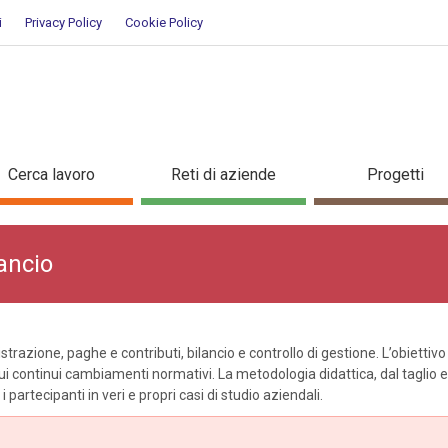
i
Privacy Policy
Cookie Policy
tà e bilancio
Cerca lavoro
Reti di aziende
Progetti
ancio
razione, paghe e contributi, bilancio e controllo di gestione. L’obiettiv
ui continui cambiamenti normativi. La metodologia didattica, dal taglio
i partecipanti in veri e propri casi di studio aziendali.