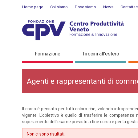
Salta al Contenuto
Home page
Chi siamo
Dove siamo
News
Contattac
Agenti e rappresentanti 
Formazione
Tirocini all'estero
Agenti e rappresentanti di comm
Il corso è pensato per tutti coloro che, volendo intraprend
vigente. L’obiettivo è quello di trasferire le competenze
superamento dell'esame previsto a fine corso e per la gestione
Non ci sono risultati.