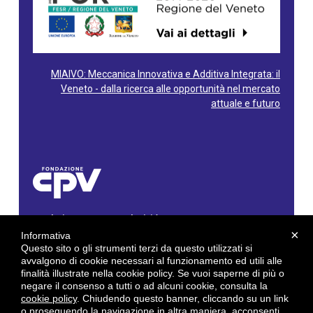
MIAIVO: Meccanica Innovativa e Additiva Integrata: il
Veneto - dalla ricerca alle opportunità nel mercato
attuale e futuro
Fondazione Centro Produttività Veneto
Via Gioacchino Rossini, 60 - 36100 Vicenza - Italy
×
Informativa
Tel. 0444/960500 - Fax 0444/1932220
Questo sito o gli strumenti terzi da questo utilizzati si
C.F. e P. IVA: 02429800242
avvalgono di cookie necessari al funzionamento ed utili alle
finalità illustrate nella cookie policy. Se vuoi saperne di più o
E-mail:
info@cpv.org
negare il consenso a tutti o ad alcuni cookie, consulta la
E-mail certificata PEC:
pec.cpv@legalmail.it
cookie policy
. Chiudendo questo banner, cliccando su un link
o proseguendo la navigazione in altra maniera, acconsenti