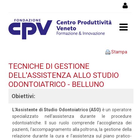
Salta al Contenuto
Tecniche di gestione
Stampa
dell'assistenza allo studio
TECNICHE DI GESTIONE
DELL'ASSISTENZA ALLO STUDIO
odontoiatrico - BELLUNO -
ODONTOIATRICO - BELLUNO
Dettaglio corso di
Obiettivi:
formazione
L'Assistente di Studio Odontoiatrico (ASO)
è un operatore
specializzato nell'assistenza durante le procedure
odontoiatriche. Il suo ruolo comprende l'accoglienza dei
pazienti, l'accompagnamento alla poltrona, la gestione della
relazione durante la cura e l'assistenza sul piano pratico-