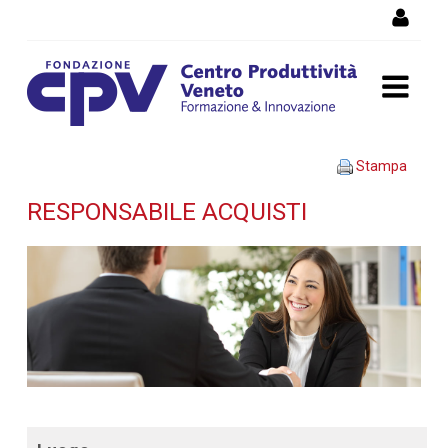
Salta al Contenuto
Responsabile acquisti -
Stampa
Dettaglio corso di
RESPONSABILE ACQUISTI
formazione