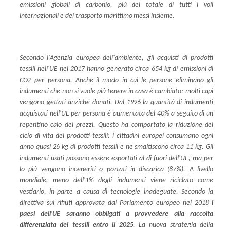
emissioni globali di carbonio, più del totale di tutti i voli
internazionali e del trasporto marittimo messi insieme.
Secondo l'Agenzia europea dell'ambiente, gli acquisti di prodotti
tessili nell'UE nel 2017 hanno generato circa 654 kg di emissioni di
CO2 per persona. Anche il modo in cui le persone eliminano gli
indumenti che non si vuole più tenere in casa è cambiato: molti capi
vengono gettati anziché donati. Dal 1996 la quantità di indumenti
acquistati nell'UE per persona è aumentata del 40% a seguito di un
repentino calo dei prezzi. Questo ha comportato la riduzione del
ciclo di vita dei prodotti tessili: i cittadini europei consumano ogni
anno quasi 26 kg di prodotti tessili e ne smaltiscono circa 11 kg. Gli
indumenti usati possono essere esportati al di fuori dell'UE, ma per
lo più vengono inceneriti o portati in discarica (87%). A livello
mondiale, meno dell'1% degli indumenti viene riciclato come
vestiario, in parte a causa di tecnologie inadeguate. Secondo la
direttiva sui rifiuti approvata dal Parlamento europeo nel 2018
i
paesi dell'UE saranno obbligati a provvedere alla raccolta
differenziata dei tessili entro il 2025
. La nuova strategia della