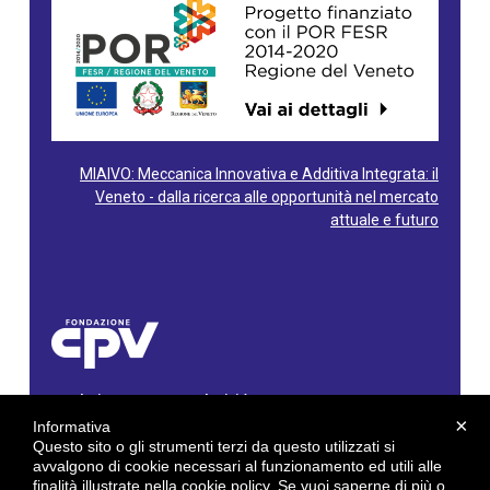
MIAIVO: Meccanica Innovativa e Additiva Integrata: il
Veneto - dalla ricerca alle opportunità nel mercato
attuale e futuro
Fondazione Centro Produttività Veneto
Via Gioacchino Rossini, 60 - 36100 Vicenza - Italy
×
Informativa
Tel. 0444/960500 - Fax 0444/1932220
Questo sito o gli strumenti terzi da questo utilizzati si
C.F. e P. IVA: 02429800242
avvalgono di cookie necessari al funzionamento ed utili alle
finalità illustrate nella cookie policy. Se vuoi saperne di più o
E-mail:
info@cpv.org