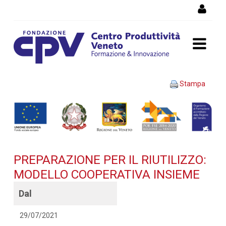
Salta al Contenuto
PREPARAZIONE PER IL
Stampa
RIUTILIZZO: MODELLO
COOPERATIVA INSIEME -
Dettaglio corso di
PREPARAZIONE PER IL RIUTILIZZO:
formazione
MODELLO COOPERATIVA INSIEME
Dal
29/07/2021