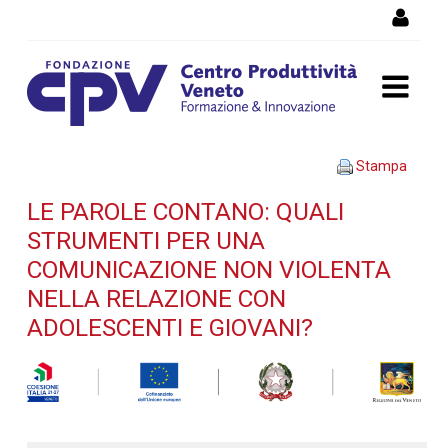
Salta al Contenuto
LE PAROLE CONTANO: quali
Stampa
strumenti per una
LE PAROLE CONTANO: QUALI
STRUMENTI PER UNA
comunicazione non
COMUNICAZIONE NON VIOLENTA
violenta nella relazione con
NELLA RELAZIONE CON
ADOLESCENTI E GIOVANI?
adolescenti e giovani? -
Dettaglio corso di
formazione