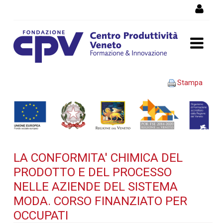
Salta al Contenuto
LA CONFORMITA' CHIMICA
Stampa
DEL PRODOTTO E DEL
PROCESSO NELLE AZIENDE
DEL SISTEMA MODA. Corso
LA CONFORMITA' CHIMICA DEL
finanziato per occupati -
PRODOTTO E DEL PROCESSO
Dettaglio corso di
NELLE AZIENDE DEL SISTEMA
MODA. CORSO FINANZIATO PER
formazione
OCCUPATI