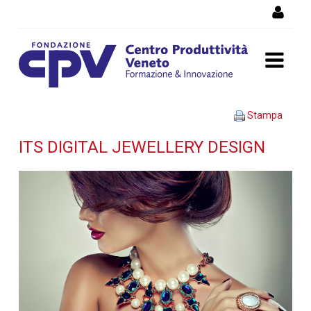
Salta al Contenuto
ITS Digital Jewellery Design
Stampa
- Dettaglio corso di
ITS DIGITAL JEWELLERY DESIGN
formazione