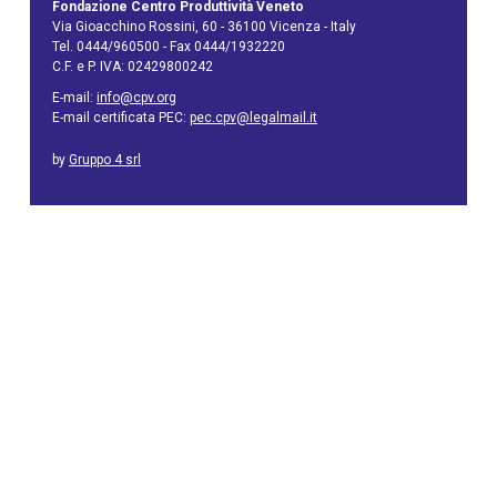
Fondazione Centro Produttività Veneto
Via Gioacchino Rossini, 60 - 36100 Vicenza - Italy
Tel. 0444/960500 - Fax 0444/1932220
C.F. e P. IVA: 02429800242
E-mail:
info@cpv.org
E-mail certificata PEC:
pec.cpv@legalmail.it
by
Gruppo 4 srl