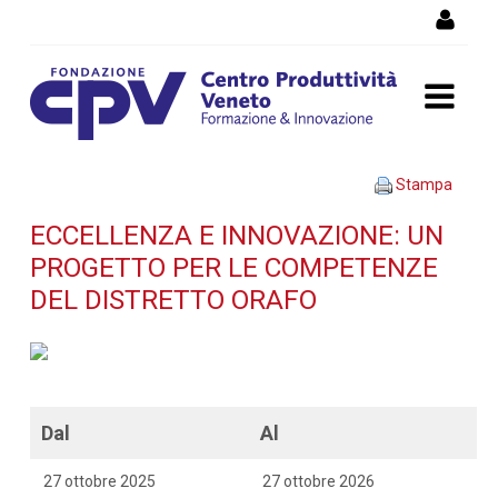
Salta al Contenuto
ECCELLENZA E
Stampa
INNOVAZIONE: UN
ECCELLENZA E INNOVAZIONE: UN
PROGETTO PER LE COMPETENZE
PROGETTO PER LE
DEL DISTRETTO ORAFO
COMPETENZE DEL
DISTRETTO ORAFO -
Dettaglio corso di
Dal
Al
formazione
27 ottobre 2025
27 ottobre 2026