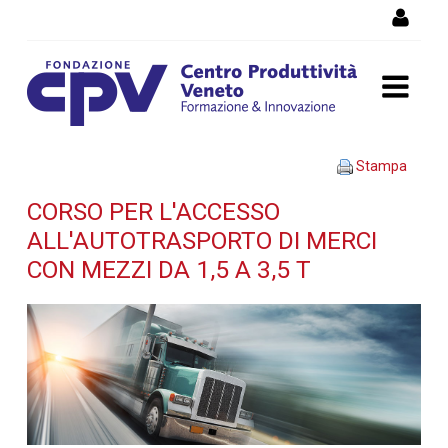
Salta al Contenuto
CORSO PER L'ACCESSO
Stampa
ALL'AUTOTRASPORTO DI
CORSO PER L'ACCESSO
ALL'AUTOTRASPORTO DI MERCI
MERCI CON MEZZI DA 1,5 A
CON MEZZI DA 1,5 A 3,5 T
3,5 T - Dettaglio corso di
formazione