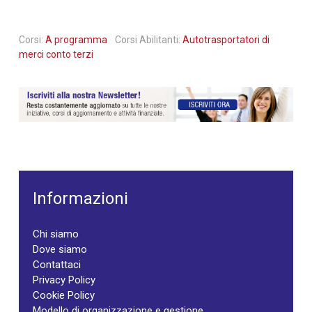
Corsi:
A programma
Corsi Abilitanti:
Autotrasportatori di
merci conto terzi
Informazioni
Chi siamo
Dove siamo
Contattaci
Privacy Policy
Cookie Policy
Modello di organizzazione e gestione