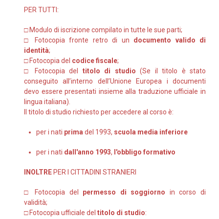
PER TUTTI:
□ Modulo di iscrizione compilato in tutte le sue parti;
□ Fotocopia fronte retro di un
documento valido di
identità
;
□ Fotocopia del
codice fiscale
;
□ Fotocopia del
titolo di studio
(Se il titolo è stato
conseguito all’interno dell’Unione Europea i documenti
devo essere presentati insieme alla traduzione ufficiale in
lingua italiana).
Il titolo di studio richiesto per accedere al corso è:
per i nati
prima
del 1993,
scuola media inferiore
per i nati
dall'anno 1993
,
l'obbligo formativo
INOLTRE
PER I CITTADINI STRANIERI
□ Fotocopia del
permesso di soggiorno
in corso di
validità;
□ Fotocopia ufficiale del
titolo di studio
: