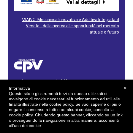
MIAIVO: Meccanica Innovativa e Additiva Integrata: il
Veneto - dalla ricerca alle opportunità nel mercato
attuale e futuro
Fondazione Centro Produttività Veneto
Via Gioacchino Rossini, 60 - 36100 Vicenza - Italy
×
Informativa
Tel. 0444/960500 - Fax 0444/1932220
Questo sito o gli strumenti terzi da questo utilizzati si
C.F. e P. IVA: 02429800242
avvalgono di cookie necessari al funzionamento ed utili alle
finalità illustrate nella cookie policy. Se vuoi saperne di più o
E-mail:
info@cpv.org
negare il consenso a tutti o ad alcuni cookie, consulta la
E-mail certificata PEC:
pec.cpv@legalmail.it
cookie policy
. Chiudendo questo banner, cliccando su un link
o proseguendo la navigazione in altra maniera, acconsenti
by
Gruppo 4 srl
all’uso dei cookie.