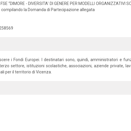
 e FSE “DIMORE - DIVERSITA' DI GENERE PER MODELLI ORGANIZZATIVI SOSTE
5, compilando la Domanda di Partecipazione allegata
 9258569
cere i Fondi Europei. I destinatari sono, quindi, amministratori e f
 terzo settore, istituzioni scolastiche, associazioni, aziende private, la
i per il territorio di Vicenza.