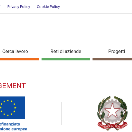
i
Privacy Policy
Cookie Policy
nagement - Dettaglio corso di 
Cerca lavoro
Reti di aziende
Progetti
AGEMENT