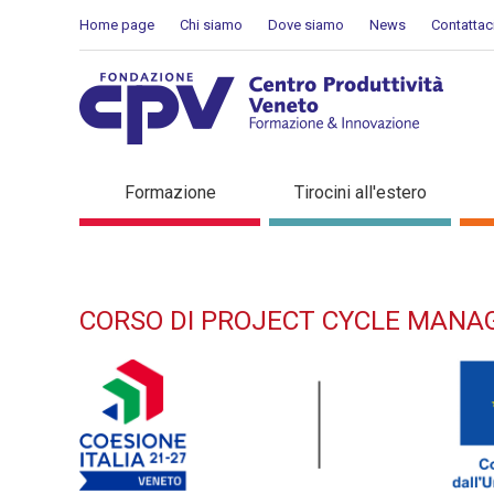
Salta al Contenuto
Home page
Chi siamo
Dove siamo
News
Contattac
Corso di Project Cycle Ma
Formazione
Tirocini all'estero
CORSO DI PROJECT CYCLE MAN