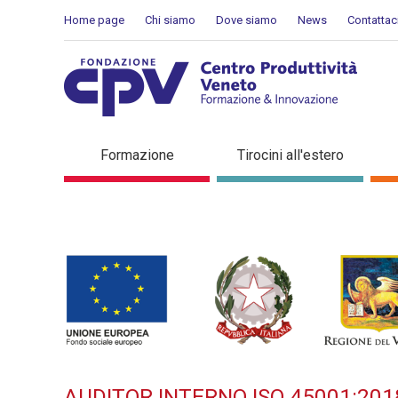
Salta al Contenuto
Home page
Chi siamo
Dove siamo
News
Contattac
AUDITOR INTERNO ISO 45001
Formazione
Tirocini all'estero
formazione
AUDITOR INTERNO ISO 45001:201