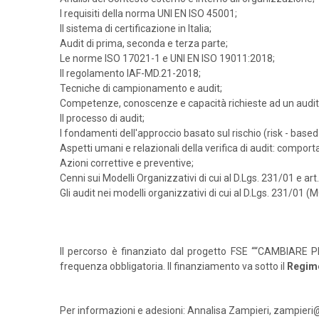
I requisiti della norma UNI EN ISO 45001;
Il sistema di certificazione in Italia;
Audit di prima, seconda e terza parte;
Le norme ISO 17021-1 e UNI EN ISO 19011:2018;
Il regolamento IAF-MD.21-2018;
Tecniche di campionamento e audit;
Competenze, conoscenze e capacità richieste ad un audito
Il processo di audit;
I fondamenti dell'approccio basato sul rischio (risk - based 
Aspetti umani e relazionali della verifica di audit: compo
Azioni correttive e preventive;
Cenni sui Modelli Organizzativi di cui al D.Lgs. 231/01 e art
Gli audit nei modelli organizzativi di cui al D.Lgs. 231/01 (
Il percorso è finanziato dal progetto FSE ““CAMBIARE PE
frequenza obbligatoria. Il finanziamento va sotto il
Regim
Per informazioni e adesioni: Annalisa Zampieri, zampieri