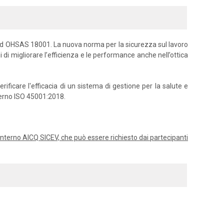
ard OHSAS 18001. La nuova norma per la sicurezza sul lavoro
i di migliorare l’efficienza e le performance anche nell’ottica
ficare l'efficacia di un sistema di gestione per la salute e
nterno ISO 45001:2018.
or interno AICQ SICEV, che può essere richiesto dai partecipanti