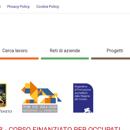
i
Privacy Policy
Cookie Policy
:2018 - Corso finanziato per o
Cerca lavoro
Reti di aziende
Progetti
8 - CORSO FINANZIATO PER OCCUPATI