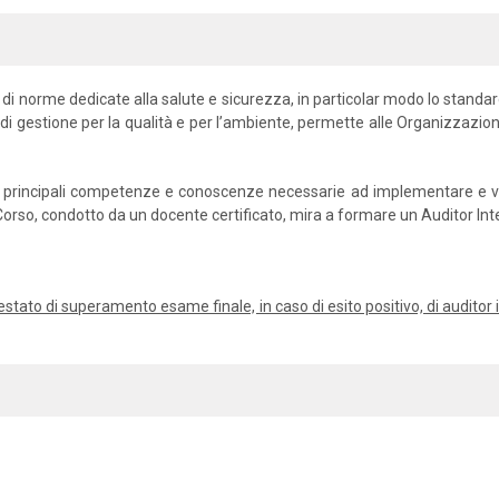
 di norme dedicate alla salute e sicurezza, in particolar modo lo stand
 di gestione per la qualità e per l’ambiente, permette alle Organizzazion
 le principali competenze e conoscenze necessarie ad implementare e veri
l Corso, condotto da un docente certificato, mira a formare un Auditor I
’attestato di superamento esame finale, in caso di esito positivo, di audit