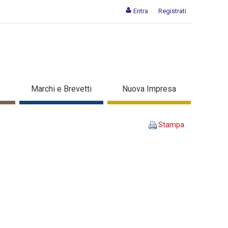
Entra
Registrati
ccupati - Dettaglio corso di
Marchi e Brevetti
Nuova Impresa
Stampa