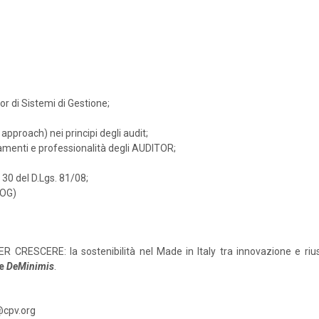
r di Sistemi di Gestione;
approach) nei principi degli audit;
rtamenti e professionalità degli AUDITOR;
. 30 del D.Lgs. 81/08;
MOG)
R CRESCERE: la sostenibilità nel Made in Italy tra innovazione e rius
e
DeMinimis
.
@cpv.org