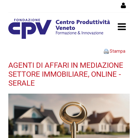
Salta al Contenuto
Agenti di affari in
Stampa
mediazione settore
AGENTI DI AFFARI IN MEDIAZIONE
SETTORE IMMOBILIARE, ONLINE -
immobiliare, online - serale
SERALE
- Dettaglio corso di
formazione