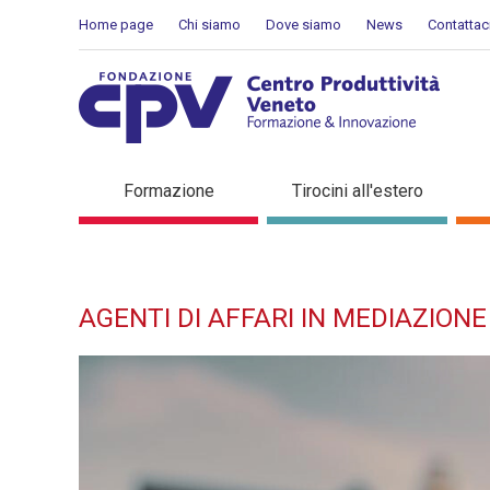
Salta al Contenuto
Home page
Chi siamo
Dove siamo
News
Contattac
Agenti di affari in mediazi
Formazione
Tirocini all'estero
formazione
AGENTI DI AFFARI IN MEDIAZIONE