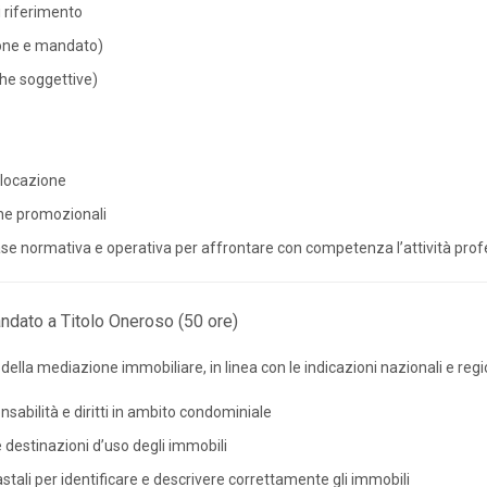
i riferimento
zione e mandato)
iche soggettive)
 locazione
che promozionali
ase normativa e operativa per affrontare con competenza l’attività prof
ndato a Titolo Oneroso (50 ore)
ri della mediazione immobiliare, in linea con le indicazioni nazionali e re
sabilità e diritti in ambito condominiale
e destinazioni d’uso degli immobili
tali per identificare e descrivere correttamente gli immobili