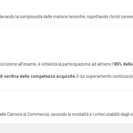
derando la complessità delle materie tecniche, rispettando i limiti consen
’iscrizione all’esame, è richiesta la partecipazione ad almeno l’
80% delle
 di verifica delle competenze acquisite
, il cui superamento costituisc
le Camere di Commercio, secondo le modalità e i criteri stabiliti dagli 