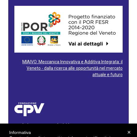
MIAIVO: Meccanica Innovativa e Additiva Integrata: il
Veneto - dalla ricerca alle opportunità nel mercato
attuale e futuro
Fondazione Centro Produttività Veneto
Via Gioacchino Rossini, 60 - 36100 Vicenza - Italy
×
Informativa
Tel. 0444/960500 - Fax 0444/1932220