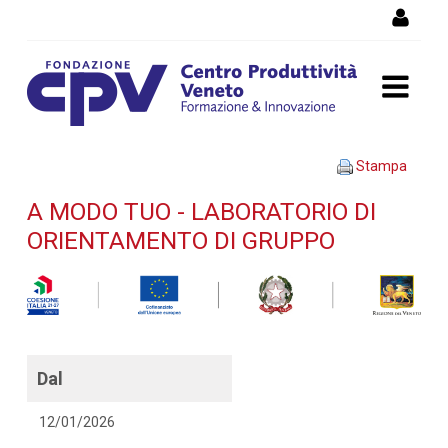
Salta al Contenuto
A modo tuo - Laboratorio di
Stampa
orientamento di gruppo -
A MODO TUO - LABORATORIO DI
ORIENTAMENTO DI GRUPPO
Dettaglio corso di
formazione
Dal
12/01/2026